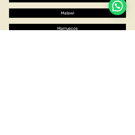
Malawi
Marruecos
Senegal
Sudáfrica
Tanzania
Uganda
Voluntariado en Asia
Camboya