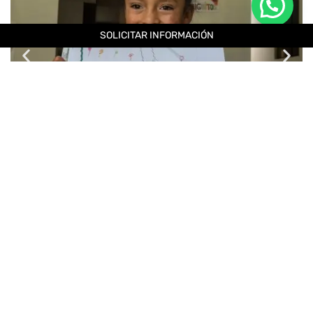
SOLICITAR INFORMACIÓN
Incluye
No incluye
Recogida en el aeropuerto de Puerto Escondido y
traslado al alojamiento en transporte privado.
Inmersión cultural a la llegada (charlas orientativas
sobre México, la cultura y costumbres de este país,