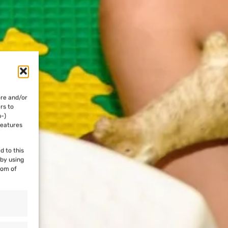
ore and/or
rs to
n-)
features
d to this
 by using
tom of