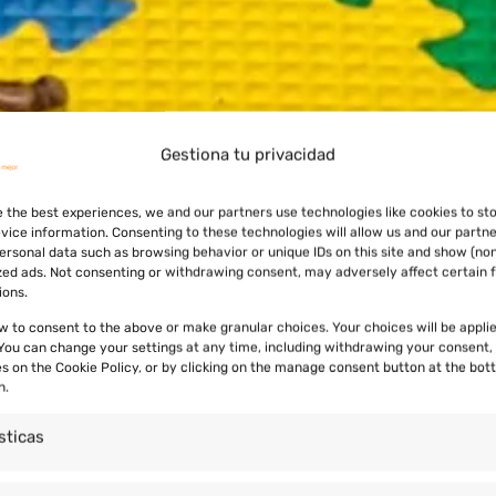
Gestiona tu privacidad
e the best experiences, we and our partners use technologies like cookies to st
vice information. Consenting to these technologies will allow us and our partne
ersonal data such as browsing behavior or unique IDs on this site and show (no
zed ads. Not consenting or withdrawing consent, may adversely affect certain 
ions.
ow to consent to the above or make granular choices. Your choices will be applie
. You can change your settings at any time, including withdrawing your consent,
es on the Cookie Policy, or by clicking on the manage consent button at the bot
n.
sticas