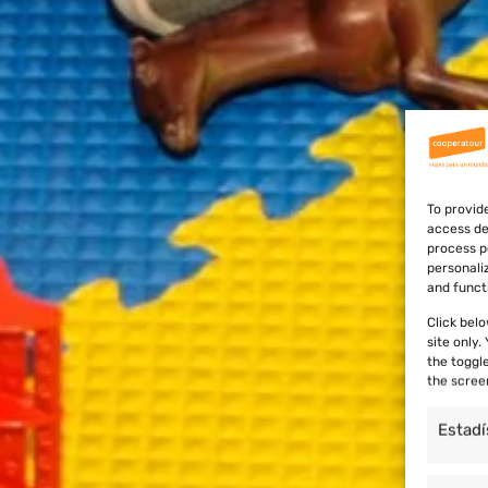
To provid
access de
process p
personali
and funct
Click bel
site only
the toggl
the scree
Estadí