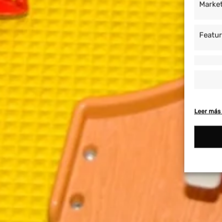
Marke
Featu
Leer más 