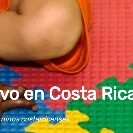
vo en Costa Ric
 niños costarricenses