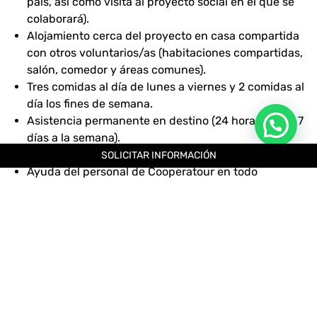
país, así como visita al proyecto social en el que se
colaborará).
Alojamiento cerca del proyecto en casa compartida
con otros voluntarios/as (habitaciones compartidas,
salón, comedor y áreas comunes).
Tres comidas al día de lunes a viernes y 2 comidas al
día los fines de semana.
Asistencia permanente en destino (24 horas al día, 7
días a la semana).
Coordinación local.
SOLICITAR INFORMACIÓN
Ayuda del personal de Cooperatour en todo
momento.
Curso online de cooperación internacional.
Certificado de donación para recuperar la cuota de
inscripción en tu declaración de la renta.
Certificado que acredita tu participación en el
programa (opcional).
Camiseta especial de voluntariado.