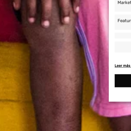
Marke
Featu
Leer más 