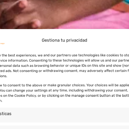
Gestiona tu privacidad
e the best experiences, we and our partners use technologies like cookies to st
vice information. Consenting to these technologies will allow us and our partne
ersonal data such as browsing behavior or unique IDs on this site and show (no
zed ads. Not consenting or withdrawing consent, may adversely affect certain 
ions.
ow to consent to the above or make granular choices. Your choices will be applie
. You can change your settings at any time, including withdrawing your consent,
es on the Cookie Policy, or by clicking on the manage consent button at the bot
n.
sticas