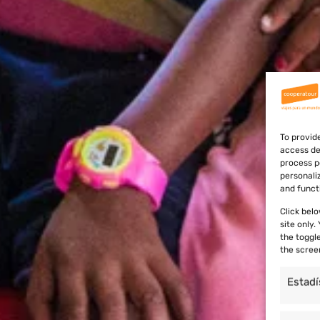
To provid
access de
process p
personali
and funct
Click bel
site only
the toggl
the scree
Estadí