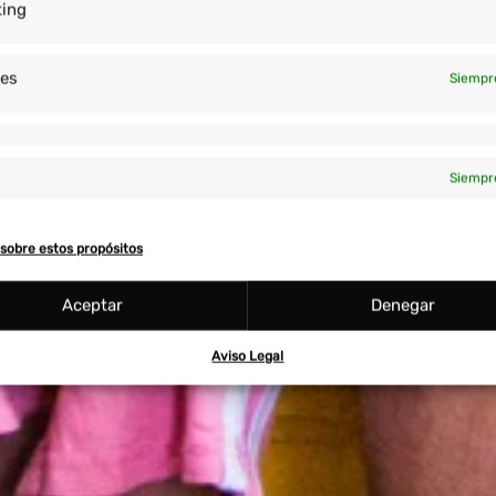
ting
res
Siempr
Siempr
sobre estos propósitos
Aceptar
Denegar
Aviso Legal