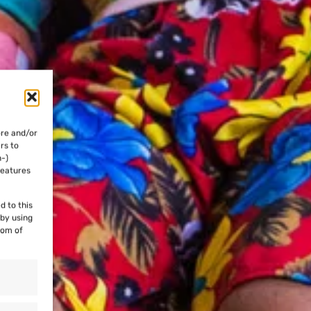
ore and/or
rs to
n-)
features
d to this
 by using
tom of