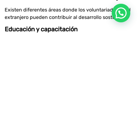
Existen diferentes áreas donde los voluntariados en el
extranjero pueden contribuir al desarrollo sostenible:
Educación y capacitación
El apoyo en programas educativos fortalece el acceso a
la formación y mejora oportunidades futuras. Los
voluntariados en el extranjero en este ámbito deben
complementar el trabajo docente local.
Medio ambiente y conservación
La participación en proyectos de reforestación,
protección de fauna o gestión de residuos contribuye a
la sostenibilidad ambiental. Estos voluntariados en el
extranjero suelen estar vinculados a iniciativas de
conservación a largo plazo.
Desarrollo comunitario