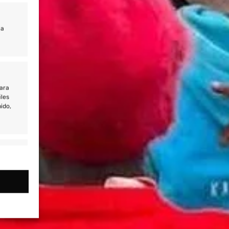
la
para
iles
ido,
e activo
itivos