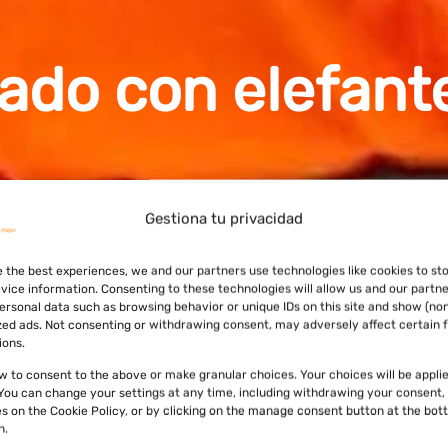
iado con elefant
Gestiona tu privacidad
e the best experiences, we and our partners use technologies like cookies to st
vice information. Consenting to these technologies will allow us and our partne
ersonal data such as browsing behavior or unique IDs on this site and show (no
zed ads. Not consenting or withdrawing consent, may adversely affect certain 
ions.
ow to consent to the above or make granular choices. Your choices will be applie
. You can change your settings at any time, including withdrawing your consent,
es on the Cookie Policy, or by clicking on the manage consent button at the bot
n.