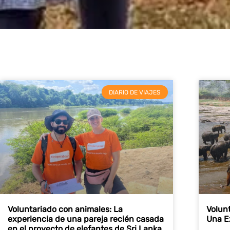
DIARIO DE VIAJES
Voluntariado con animales: La
Volunt
experiencia de una pareja recién casada
Una E
en el proyecto de elefantes de Sri Lanka