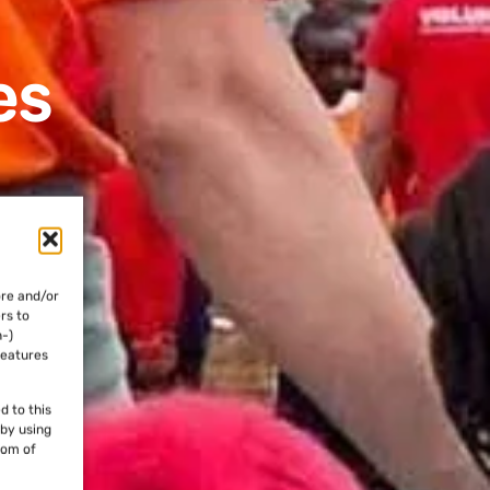
es
ore and/or
rs to
n-)
features
d to this
 by using
tom of