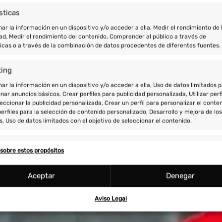
sticas
r la información en un dispositivo y/o acceder a ella, Medir el rendimiento de 
ad, Medir el rendimiento del contenido, Comprender al público a través de
ticas o a través de la combinación de datos procedentes de diferentes fuentes.
ting
r la información en un dispositivo y/o acceder a ella, Uso de datos limitados 
nar anuncios básicos, Crear perfiles para publicidad personalizada, Utilizar perf
eccionar la publicidad personalizada, Crear un perfil para personalizar el conten
erfiles para la selección de contenido personalizado, Desarrollo y mejora de los
s, Uso de datos limitados con el objetivo de seleccionar el contenido.
res
Siempr
sobre estos propósitos
y combinación de datos procedentes de otras fuentes de información,
 diferentes dispositivos, Identificación de dispositivos en función de la
Aceptar
Denegar
ción transmitida de forma automática.
Aviso Legal
ar datos de localización geográfica precisa, Identificar los dispos
ción de la información solicitada activamente.