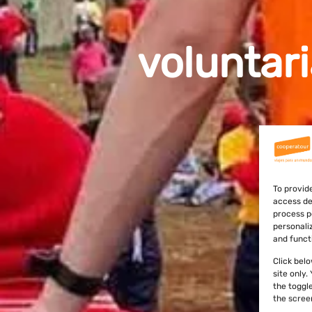
voluntar
To provid
access de
process p
personali
and funct
Click bel
site only
the toggl
the scree