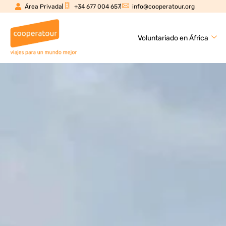
Área Privada
+34 677 004 657
info@cooperatour.org
Voluntariado en África