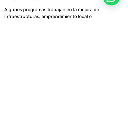
Algunos programas trabajan en la mejora de
infraestructuras, emprendimiento local o
empoderamiento de colectivos vulnerables. El objetivo
es reforzar capacidades y promover la autonomía.
Beneficios para el voluntario y
la comunidad
Cuando los voluntariados en el extranjero se
desarrollan bajo principios éticos, los beneficios son
mutuos.
Para la comunidad:
Apoyo en proyectos clave.
Intercambio cultural.
Refuerzo de capacidades locales.