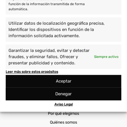
función de la información transmitida de forma
Voluntariado en África
automática.
Voluntariado en Asia
Utilizar datos de localización geográfica precisa,
Voluntario en América
Identificar los dispositivos en función de la
información solicitada activamente.
Proyectos
Garantizar la seguridad, evitar y detectar
Cuidado de niños y enseñanza
Prácticas Universitarias
fraudes, y eliminar fallos, Ofrecer y
Siempre activo
Empoderamiento de la mujer
Sanidad
presentar publicidad y contenido.
Immersión cultural
Viajes Solidarios
Leer más sobre estos propósitos
Medio ambiente y animales
Voluntariado Corporativo
Aceptar
Cooperatour
Denegar
Voluntariado ONG
Aviso Legal
Por qué elegirnos
Quiénes somos