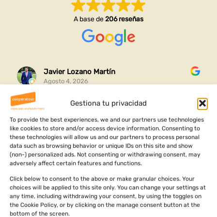
A base de
206 reseñas
Javier Lozano Martín
Agosto 4, 2026
Gestiona tu privacidad
Gracias por esta experiencia completa que me habéis
organizado y me ha ayudado a conocer mi raíces y
To provide the best experiences, we and our partners use technologies
like cookies to store and/or access device information. Consenting to
ver dónde vengo
these technologies will allow us and our partners to process personal
data such as browsing behavior or unique IDs on this site and show
Ha sido un viaje increíble lleno de aventuras cultura y
Leer más
(non-) personalized ads. Not consenting or withdrawing consent, may
aprendizajes personales
adversely affect certain features and functions.
Click below to consent to the above or make granular choices. Your
choices will be applied to this site only. You can change your settings at
any time, including withdrawing your consent, by using the toggles on
the Cookie Policy, or by clicking on the manage consent button at the
bottom of the screen.