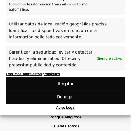
función de la información transmitida de forma
Voluntariado en África
automática.
Voluntariado en Asia
Utilizar datos de localización geográfica precisa,
Voluntario en América
Identificar los dispositivos en función de la
información solicitada activamente.
Proyectos
Garantizar la seguridad, evitar y detectar
Cuidado de niños y enseñanza
Prácticas Universitarias
fraudes, y eliminar fallos, Ofrecer y
Siempre activo
Empoderamiento de la mujer
Sanidad
presentar publicidad y contenido.
Immersión cultural
Viajes Solidarios
Leer más sobre estos propósitos
Medio ambiente y animales
Voluntariado Corporativo
Aceptar
Cooperatour
Denegar
Voluntariado ONG
Aviso Legal
Por qué elegirnos
Quiénes somos