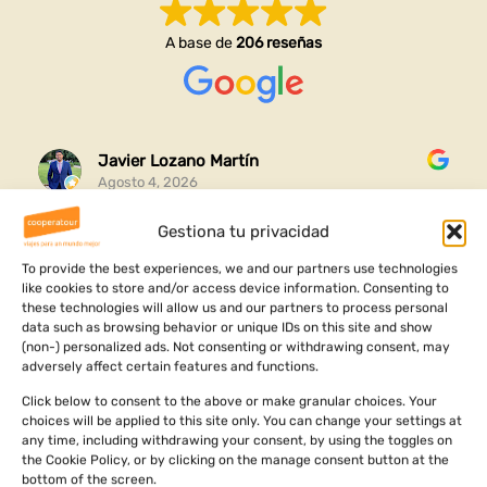
A base de
206 reseñas
Javier Lozano Martín
Agosto 4, 2026
Gestiona tu privacidad
Gracias por esta experiencia completa que me habéis
organizado y me ha ayudado a conocer mi raíces y
To provide the best experiences, we and our partners use technologies
like cookies to store and/or access device information. Consenting to
ver dónde vengo
these technologies will allow us and our partners to process personal
data such as browsing behavior or unique IDs on this site and show
Ha sido un viaje increíble lleno de aventuras cultura y
Leer más
(non-) personalized ads. Not consenting or withdrawing consent, may
aprendizajes personales
adversely affect certain features and functions.
Click below to consent to the above or make granular choices. Your
choices will be applied to this site only. You can change your settings at
any time, including withdrawing your consent, by using the toggles on
the Cookie Policy, or by clicking on the manage consent button at the
bottom of the screen.