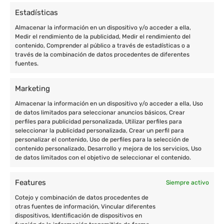
Estadísticas
Almacenar la información en un dispositivo y/o acceder a ella,
Medir el rendimiento de la publicidad, Medir el rendimiento del
contenido, Comprender al público a través de estadísticas o a
través de la combinación de datos procedentes de diferentes
fuentes.
Marketing
Almacenar la información en un dispositivo y/o acceder a ella, Uso
Enric Prat de la Riba, 77 de Granollers (Barcelona)
de datos limitados para seleccionar anuncios básicos, Crear
+34 933 801 674
perfiles para publicidad personalizada, Utilizar perfiles para
seleccionar la publicidad personalizada, Crear un perfil para
+34 677 004 657
personalizar el contenido, Uso de perfiles para la selección de
contenido personalizado, Desarrollo y mejora de los servicios, Uso
contacto@cooperatour.org
de datos limitados con el objetivo de seleccionar el contenido.
Features
Siempre activo
Cotejo y combinación de datos procedentes de
Destinos
otras fuentes de información, Vincular diferentes
dispositivos, Identificación de dispositivos en
Voluntariado en África