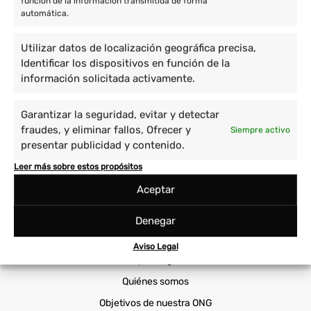
función de la información transmitida de forma
automática.
Voluntariado en Asia
Voluntario en América
Utilizar datos de localización geográfica precisa,
Identificar los dispositivos en función de la
Proyectos
información solicitada activamente.
Cuidado de niños y enseñanza
Prácticas Universitarias
Garantizar la seguridad, evitar y detectar
fraudes, y eliminar fallos, Ofrecer y
Siempre activo
Empoderamiento de la mujer
Sanidad
presentar publicidad y contenido.
Immersión cultural
Viajes Solidarios
Leer más sobre estos propósitos
Medio ambiente y animales
Voluntariado Corporativo
Aceptar
Cooperatour
Denegar
Voluntariado ONG
Aviso Legal
Por qué elegirnos
Quiénes somos
Objetivos de nuestra ONG