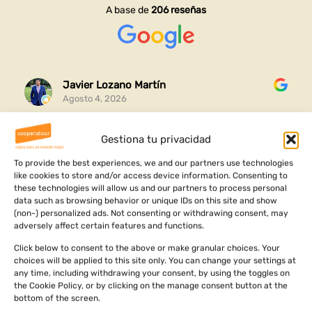
A base de
206 reseñas
Javier Lozano Martín
Agosto 4, 2026
Gestiona tu privacidad
Gracias por esta experiencia completa que me habéis
organizado y me ha ayudado a conocer mi raíces y
To provide the best experiences, we and our partners use technologies
ver dónde vengo
like cookies to store and/or access device information. Consenting to
these technologies will allow us and our partners to process personal
Ha sido un viaje increíble lleno de aventuras cultura y
data such as browsing behavior or unique IDs on this site and show
Leer más
aprendizajes personales
(non-) personalized ads. Not consenting or withdrawing consent, may
adversely affect certain features and functions.
Click below to consent to the above or make granular choices. Your
choices will be applied to this site only. You can change your settings at
any time, including withdrawing your consent, by using the toggles on
the Cookie Policy, or by clicking on the manage consent button at the
bottom of the screen.