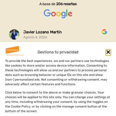
A base de
206 reseñas
Javier Lozano Martín
Agosto 4, 2026
Gestiona tu privacidad
Gracias por esta experiencia completa que me habéis
organizado y me ha ayudado a conocer mi raíces y
To provide the best experiences, we and our partners use technologies
ver dónde vengo
like cookies to store and/or access device information. Consenting to
these technologies will allow us and our partners to process personal
Ha sido un viaje increíble lleno de aventuras cultura y
data such as browsing behavior or unique IDs on this site and show
Leer más
aprendizajes personales
(non-) personalized ads. Not consenting or withdrawing consent, may
adversely affect certain features and functions.
Click below to consent to the above or make granular choices. Your
choices will be applied to this site only. You can change your settings at
any time, including withdrawing your consent, by using the toggles on
the Cookie Policy, or by clicking on the manage consent button at the
bottom of the screen.