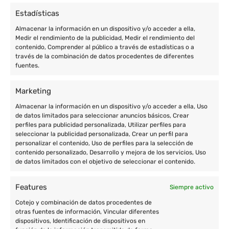
Estadísticas
Almacenar la información en un dispositivo y/o acceder a ella,
Medir el rendimiento de la publicidad, Medir el rendimiento del
contenido, Comprender al público a través de estadísticas o a
través de la combinación de datos procedentes de diferentes
fuentes.
Marketing
Almacenar la información en un dispositivo y/o acceder a ella, Uso
Enric Prat de la Riba, 77 de Granollers (Barcelona)
de datos limitados para seleccionar anuncios básicos, Crear
+34 933 801 674
perfiles para publicidad personalizada, Utilizar perfiles para
seleccionar la publicidad personalizada, Crear un perfil para
+34 677 004 657
personalizar el contenido, Uso de perfiles para la selección de
contenido personalizado, Desarrollo y mejora de los servicios, Uso
contacto@cooperatour.org
de datos limitados con el objetivo de seleccionar el contenido.
Features
Siempre activo
Cotejo y combinación de datos procedentes de
Destinos
otras fuentes de información, Vincular diferentes
dispositivos, Identificación de dispositivos en
Voluntariado en África