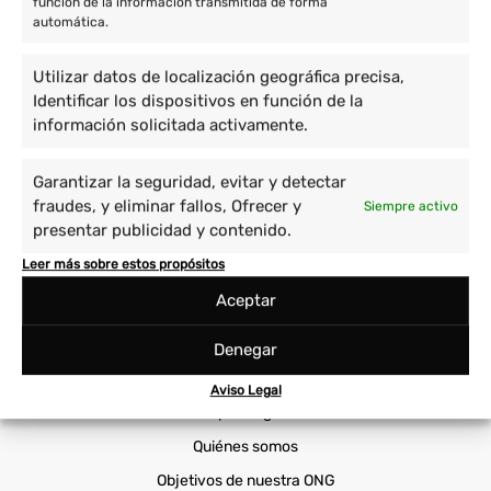
función de la información transmitida de forma
automática.
Voluntariado en Asia
Voluntario en América
Utilizar datos de localización geográfica precisa,
Identificar los dispositivos en función de la
Proyectos
información solicitada activamente.
Cuidado de niños y enseñanza
Prácticas Universitarias
Garantizar la seguridad, evitar y detectar
fraudes, y eliminar fallos, Ofrecer y
Siempre activo
Empoderamiento de la mujer
Sanidad
presentar publicidad y contenido.
Immersión cultural
Viajes Solidarios
Leer más sobre estos propósitos
Medio ambiente y animales
Voluntariado Corporativo
Aceptar
Cooperatour
Denegar
Voluntariado ONG
Aviso Legal
Por qué elegirnos
Quiénes somos
Objetivos de nuestra ONG