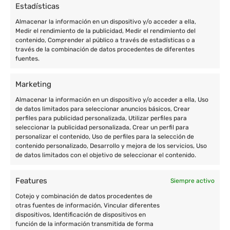
Estadísticas
Almacenar la información en un dispositivo y/o acceder a ella,
Medir el rendimiento de la publicidad, Medir el rendimiento del
contenido, Comprender al público a través de estadísticas o a
través de la combinación de datos procedentes de diferentes
fuentes.
Marketing
Enric Prat de la Riba, 77 de Granollers (Barcelona)
Almacenar la información en un dispositivo y/o acceder a ella, Uso
de datos limitados para seleccionar anuncios básicos, Crear
+34 933 801 674
perfiles para publicidad personalizada, Utilizar perfiles para
+34 677 004 657
seleccionar la publicidad personalizada, Crear un perfil para
personalizar el contenido, Uso de perfiles para la selección de
contacto@cooperatour.org
contenido personalizado, Desarrollo y mejora de los servicios, Uso
de datos limitados con el objetivo de seleccionar el contenido.
Features
Siempre activo
Destinos
Cotejo y combinación de datos procedentes de
otras fuentes de información, Vincular diferentes
dispositivos, Identificación de dispositivos en
Voluntariado en África
función de la información transmitida de forma