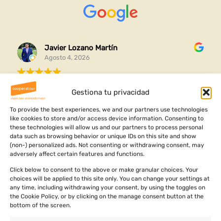
Javier Lozano Martín
Agosto 4, 2026
Gracias por esta experiencia completa que me habéis
Gestiona tu privacidad
organizado y me ha ayudado a conocer mi raíces y
ver dónde vengo
To provide the best experiences, we and our partners use technologies
like cookies to store and/or access device information. Consenting to
Ha sido un viaje increíble lleno de aventuras cultura y
these technologies will allow us and our partners to process personal
Leer más
data such as browsing behavior or unique IDs on this site and show
aprendizajes personales
(non-) personalized ads. Not consenting or withdrawing consent, may
adversely affect certain features and functions.
Click below to consent to the above or make granular choices. Your
choices will be applied to this site only. You can change your settings at
any time, including withdrawing your consent, by using the toggles on
the Cookie Policy, or by clicking on the manage consent button at the
bottom of the screen.