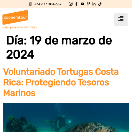
+34 677 004 657
Día:
19 de marzo de
2024
Voluntariado Tortugas Costa
Rica: Protegiendo Tesoros
Marinos