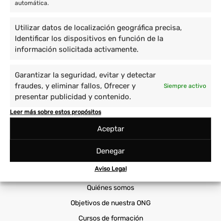
Voluntariado en Asia
automática.
Voluntario en América
Utilizar datos de localización geográfica precisa,
Identificar los dispositivos en función de la
Proyectos
información solicitada activamente.
Cuidado de niños y enseñanza
Prácticas Universitarias
Garantizar la seguridad, evitar y detectar
Empoderamiento de la mujer
Sanidad
fraudes, y eliminar fallos, Ofrecer y
Siempre activo
Immersión cultural
Viajes Solidarios
presentar publicidad y contenido.
Medio ambiente y animales
Voluntariado Corporativo
Leer más sobre estos propósitos
Aceptar
Cooperatour
Denegar
Voluntariado ONG
Aviso Legal
Por qué elegirnos
Quiénes somos
Objetivos de nuestra ONG
Cursos de formación