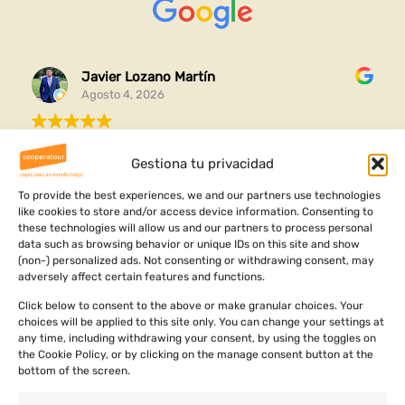
Javier Lozano Martín
Agosto 4, 2026
Gracias por esta experiencia completa que me habéis
Gestiona tu privacidad
organizado y me ha ayudado a conocer mi raíces y
ver dónde vengo
To provide the best experiences, we and our partners use technologies
like cookies to store and/or access device information. Consenting to
Ha sido un viaje increíble lleno de aventuras cultura y
these technologies will allow us and our partners to process personal
Leer más
aprendizajes personales
data such as browsing behavior or unique IDs on this site and show
(non-) personalized ads. Not consenting or withdrawing consent, may
adversely affect certain features and functions.
Click below to consent to the above or make granular choices. Your
choices will be applied to this site only. You can change your settings at
any time, including withdrawing your consent, by using the toggles on
the Cookie Policy, or by clicking on the manage consent button at the
bottom of the screen.