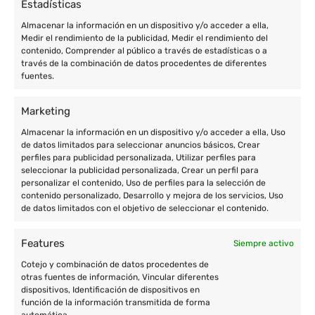
Estadísticas
Almacenar la información en un dispositivo y/o acceder a ella,
Medir el rendimiento de la publicidad, Medir el rendimiento del
contenido, Comprender al público a través de estadísticas o a
través de la combinación de datos procedentes de diferentes
fuentes.
Marketing
Enric Prat de la Riba, 77 de Granollers (Barcelona)
Almacenar la información en un dispositivo y/o acceder a ella, Uso
+34 933 801 674
de datos limitados para seleccionar anuncios básicos, Crear
perfiles para publicidad personalizada, Utilizar perfiles para
+34 677 004 657
seleccionar la publicidad personalizada, Crear un perfil para
personalizar el contenido, Uso de perfiles para la selección de
contacto@cooperatour.org
contenido personalizado, Desarrollo y mejora de los servicios, Uso
de datos limitados con el objetivo de seleccionar el contenido.
Features
Siempre activo
Destinos
Cotejo y combinación de datos procedentes de
otras fuentes de información, Vincular diferentes
Voluntariado en África
dispositivos, Identificación de dispositivos en
función de la información transmitida de forma
Voluntariado en Asia