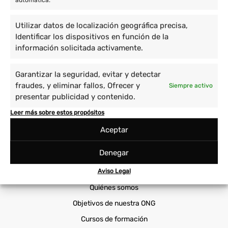
automática.
Voluntario en América
Utilizar datos de localización geográfica precisa,
Identificar los dispositivos en función de la
Proyectos
información solicitada activamente.
Cuidado de niños y enseñanza
Prácticas Universitarias
Garantizar la seguridad, evitar y detectar
Empoderamiento de la mujer
Sanidad
fraudes, y eliminar fallos, Ofrecer y
Siempre activo
Immersión cultural
Viajes Solidarios
presentar publicidad y contenido.
Medio ambiente y animales
Voluntariado Corporativo
Leer más sobre estos propósitos
Aceptar
Cooperatour
Denegar
Voluntariado ONG
Por qué elegirnos
Aviso Legal
Quiénes somos
Objetivos de nuestra ONG
Cursos de formación