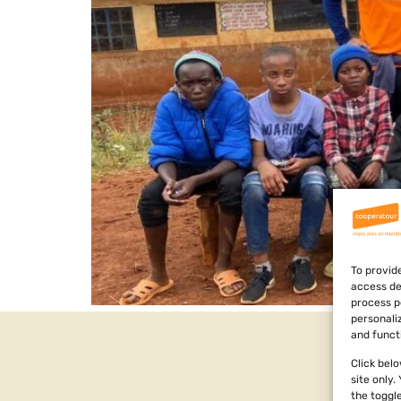
To provid
access de
process p
personali
and funct
Click bel
site only
the toggl