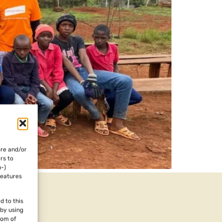
ore and/or
rs to
n-)
features
d to this
 by using
tom of