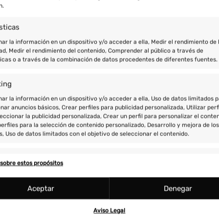
n.
A base de
206 reseñas
sticas
r la información en un dispositivo y/o acceder a ella, Medir el rendimiento de 
ad, Medir el rendimiento del contenido, Comprender al público a través de
ticas o a través de la combinación de datos procedentes de diferentes fuentes.
Carlos Rúbies
Antonia
Julio 27, 2026
Julio 15,
ting
r la información en un dispositivo y/o acceder a ella, Uso de datos limitados 
stic
Muchas gracias 
nar anuncios básicos, Crear perfiles para publicidad personalizada, Utilizar perf
sueño, ha sido 
eccionar la publicidad personalizada, Crear un perfil para personalizar el conten
erfiles para la selección de contenido personalizado, Desarrollo y mejora de los
esta experiencia c
s, Uso de datos limitados con el objetivo de seleccionar el contenido.
hacernos senti
casa, siempre a
Leer más
colaboradores .
res
Siempr
sobre estos propósitos
Esperemos poder
y combinación de datos procedentes de otras fuentes de información,
 diferentes dispositivos, Identificación de dispositivos en función de la
Aceptar
Denegar
ción transmitida de forma automática.
Aviso Legal
ar datos de localización geográfica precisa, Identificar los dispos