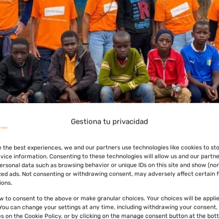
Gestiona tu privacidad
e the best experiences, we and our partners use technologies like cookies to st
vice information. Consenting to these technologies will allow us and our partne
ersonal data such as browsing behavior or unique IDs on this site and show (no
zed ads. Not consenting or withdrawing consent, may adversely affect certain 
ions.
ow to consent to the above or make granular choices. Your choices will be applie
EXCELENTE
. You can change your settings at any time, including withdrawing your consent,
es on the Cookie Policy, or by clicking on the manage consent button at the bot