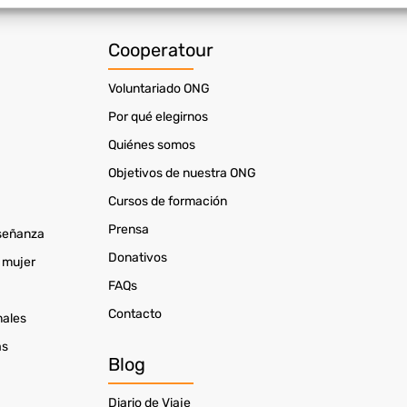
ción de la información solicitada activamente.
Cooperatour
izar la seguridad, evitar y detectar fraudes, y eliminar
Siempr
, Ofrecer y presentar publicidad y contenido.
Voluntariado ONG
Por qué elegirnos
Quiénes somos
Objetivos de nuestra ONG
Cursos de formación
Prensa
nseñanza
Donativos
 mujer
FAQs
Contacto
males
as
Blog
Diario de Viaje