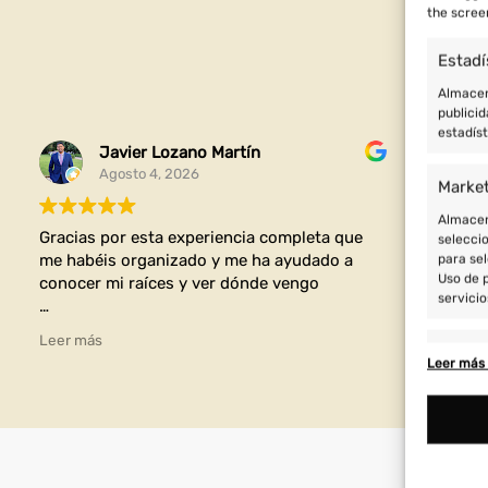
the scree
Estadí
Almacena
publicid
estadís
Javier Lozano Martín
Agosto 4, 2026
Marke
Almacena
Gracias por esta experiencia completa que
Fanta
seleccio
me habéis organizado y me ha ayudado a
para sel
Uso de p
conocer mi raíces y ver dónde vengo
servicio
Ha sido un viaje increíble lleno de aventuras
Leer más
cultura y aprendizajes personales
Featu
Leer más 
Cotejo 
Vincular
informa
Utiliz