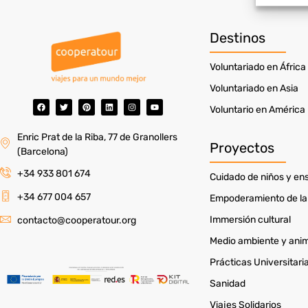
en fun
Destinos
Garant
fallos
Voluntariado en África
Voluntariado en Asia
Voluntario en América
Enric Prat de la Riba, 77 de Granollers
Proyectos
(Barcelona)
+34 933 801 674
Cuidado de niños y e
+34 677 004 657
Empoderamiento de la
Immersión cultural
contacto@cooperatour.org
Medio ambiente y ani
Prácticas Universitari
Sanidad
Viajes Solidarios