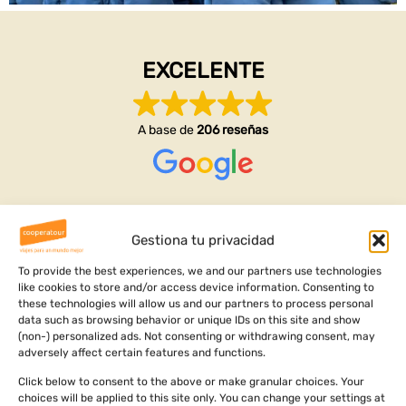
EXCELENTE
A base de
206 reseñas
Javier Lozano Martín
Gestiona tu privacidad
Agosto 4, 2026
To provide the best experiences, we and our partners use technologies
like cookies to store and/or access device information. Consenting to
Gracias por esta experiencia completa que me habéis
these technologies will allow us and our partners to process personal
organizado y me ha ayudado a conocer mi raíces y
data such as browsing behavior or unique IDs on this site and show
ver dónde vengo
(non-) personalized ads. Not consenting or withdrawing consent, may
adversely affect certain features and functions.
Ha sido un viaje increíble lleno de aventuras cultura y
Click below to consent to the above or make granular choices. Your
Leer más
aprendizajes personales
choices will be applied to this site only. You can change your settings at