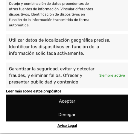
Cotejo y combinación de datos procedentes de
otras fuentes de información, Vincular diferentes
dispositivos, Identificación de dispositivos en
función de la información transmitida de forma
Destinos
automática.
Voluntariado en África
Utilizar datos de localización geográfica precisa,
Identificar los dispositivos en función de la
Voluntariado en Asia
información solicitada activamente.
Voluntario en América
Garantizar la seguridad, evitar y detectar
Proyectos
fraudes, y eliminar fallos, Ofrecer y
Siempre activo
presentar publicidad y contenido.
Cuidado de niños y enseñanza
Prácticas Universitarias
Leer más sobre estos propósitos
Empoderamiento de la mujer
Sanidad
Aceptar
Immersión cultural
Viajes Solidarios
Medio ambiente y animales
Voluntariado Corporativo
Denegar
Aviso Legal
Cooperatour