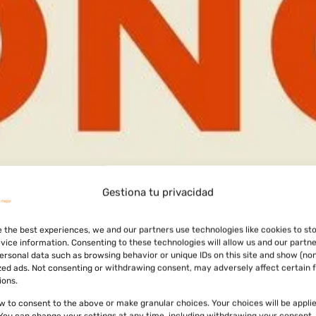
Gestiona tu privacidad
onstituida desde el año 2006 e inscrita en España como aso
e the best experiences, we and our partners use technologies like cookies to st
arcelona. Sin embargo desde el 1 de abril Cooperatour se co
vice information. Consenting to these technologies will allow us and our partne
ersonal data such as browsing behavior or unique IDs on this site and show (no
 […]
zed ads. Not consenting or withdrawing consent, may adversely affect certain 
ions.
ow to consent to the above or make granular choices. Your choices will be applie
. You can change your settings at any time, including withdrawing your consent,