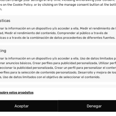
EXCELENTE
es on the Cookie Policy, or by clicking on the manage consent button at the bot
n.
sticas
A base de
206 reseñas
r la información en un dispositivo y/o acceder a ella, Medir el rendimiento de 
ad, Medir el rendimiento del contenido, Comprender al público a través de
ticas o a través de la combinación de datos procedentes de diferentes fuentes.
Carlos Rúbies
Antonia
ting
Julio 27, 2026
Julio 15,
r la información en un dispositivo y/o acceder a ella, Uso de datos limitados 
nar anuncios básicos, Crear perfiles para publicidad personalizada, Utilizar perf
eccionar la publicidad personalizada, Crear un perfil para personalizar el conten
stic
Muchas gracias 
erfiles para la selección de contenido personalizado, Desarrollo y mejora de los
sueño, ha sido 
s, Uso de datos limitados con el objetivo de seleccionar el contenido.
esta experiencia c
hacernos senti
res
Siempr
casa, siempre a
sobre estos propósitos
Leer más
colaboradores .
y combinación de datos procedentes de otras fuentes de información,
Esperemos poder
 diferentes dispositivos, Identificación de dispositivos en función de la
Aceptar
Denegar
ción transmitida de forma automática.