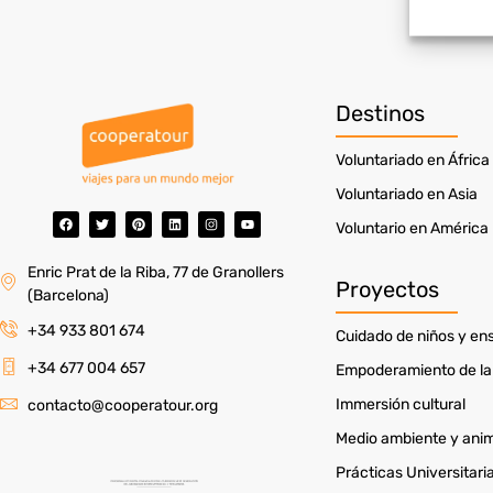
Utiliz
en fun
Garant
Destinos
fallos
Voluntariado en África
Voluntariado en Asia
Voluntario en América
Enric Prat de la Riba, 77 de Granollers
Proyectos
(Barcelona)
+34 933 801 674
Cuidado de niños y e
+34 677 004 657
Empoderamiento de la
Immersión cultural
contacto@cooperatour.org
Medio ambiente y ani
Prácticas Universitari