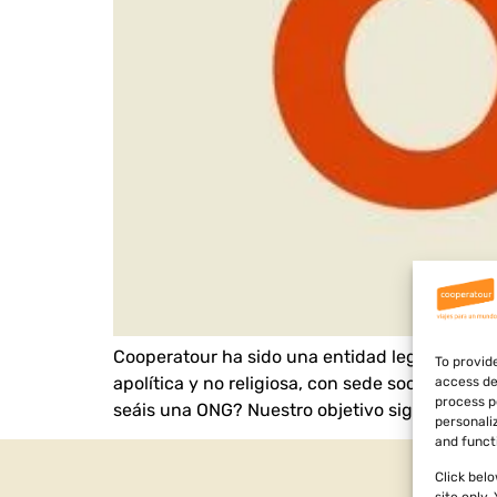
Cooperatour ha sido una entidad legalmente c
To provid
apolítica y no religiosa, con sede social en B
access de
process p
seáis una ONG? Nuestro objetivo sigue siendo,
personali
and funct
Click bel
site only