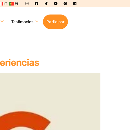
IT
PT
Testimonios
Participar
eriencias