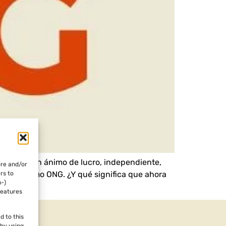
ciación sin ánimo de lucro, independiente,
ore and/or
nstituye como ONG. ¿Y qué significa que ahora
rs to
n-)
features
d to this
 by using