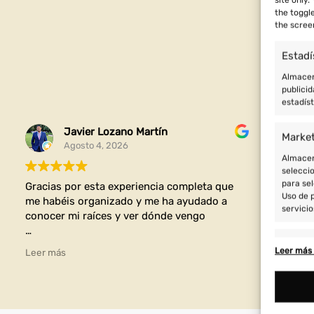
the toggl
the scree
Estadí
Almacena
publicid
estadís
Javier Lozano Martín
Marke
Agosto 4, 2026
Almacena
seleccio
para sel
Gracias por esta experiencia completa que
Fanta
Uso de p
me habéis organizado y me ha ayudado a
servicio
conocer mi raíces y ver dónde vengo
Featu
Ha sido un viaje increíble lleno de aventuras
Leer más 
Leer más
cultura y aprendizajes personales
Cotejo 
Vincular
informa