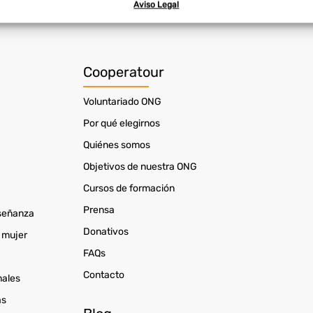
Aviso Legal
ar datos de localización geográfica precisa, Identificar los dispos
ción de la información solicitada activamente.
izar la seguridad, evitar y detectar fraudes, y eliminar
Cooperatour
Siempr
, Ofrecer y presentar publicidad y contenido.
Voluntariado ONG
Por qué elegirnos
Quiénes somos
Objetivos de nuestra ONG
Cursos de formación
Prensa
nseñanza
Donativos
 mujer
FAQs
Contacto
males
as