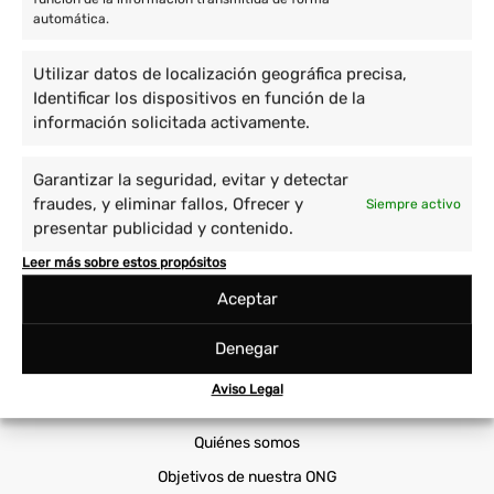
automática.
Voluntariado en Asia
Voluntario en América
Utilizar datos de localización geográfica precisa,
Identificar los dispositivos en función de la
Proyectos
información solicitada activamente.
Cuidado de niños y enseñanza
Prácticas Universitarias
Garantizar la seguridad, evitar y detectar
Empoderamiento de la mujer
Sanidad
fraudes, y eliminar fallos, Ofrecer y
Siempre activo
presentar publicidad y contenido.
Immersión cultural
Viajes Solidarios
Leer más sobre estos propósitos
Medio ambiente y animales
Voluntariado Corporativo
Aceptar
Cooperatour
Denegar
Voluntariado ONG
Aviso Legal
Por qué elegirnos
Quiénes somos
Objetivos de nuestra ONG