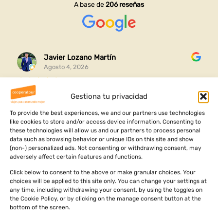
A base de
206 reseñas
Javier Lozano Martín
Agosto 4, 2026
Gracias por esta experiencia completa que me habéis
Gestiona tu privacidad
organizado y me ha ayudado a conocer mi raíces y
To provide the best experiences, we and our partners use technologies
ver dónde vengo
like cookies to store and/or access device information. Consenting to
these technologies will allow us and our partners to process personal
Ha sido un viaje increíble lleno de aventuras cultura y
data such as browsing behavior or unique IDs on this site and show
Leer más
aprendizajes personales
(non-) personalized ads. Not consenting or withdrawing consent, may
adversely affect certain features and functions.
Click below to consent to the above or make granular choices. Your
choices will be applied to this site only. You can change your settings at
any time, including withdrawing your consent, by using the toggles on
the Cookie Policy, or by clicking on the manage consent button at the
bottom of the screen.