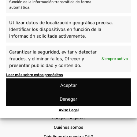
función de la información transmitida de forma
Voluntariado en África
automática.
Voluntariado en Asia
Voluntario en América
Utilizar datos de localización geográfica precisa,
Identificar los dispositivos en función de la
información solicitada activamente.
Proyectos
Cuidado de niños y enseñanza
Prácticas Universitarias
Garantizar la seguridad, evitar y detectar
fraudes, y eliminar fallos, Ofrecer y
Siempre activo
Empoderamiento de la mujer
Sanidad
presentar publicidad y contenido.
Immersión cultural
Viajes Solidarios
Leer más sobre estos propósitos
Medio ambiente y animales
Voluntariado Corporativo
Aceptar
Cooperatour
Denegar
Voluntariado ONG
Aviso Legal
Por qué elegirnos
Quiénes somos
Objetivos de nuestra ONG