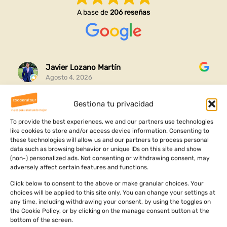
A base de
206 reseñas
Javier Lozano Martín
Agosto 4, 2026
Gestiona tu privacidad
Gracias por esta experiencia completa que me habéis
organizado y me ha ayudado a conocer mi raíces y
To provide the best experiences, we and our partners use technologies
ver dónde vengo
like cookies to store and/or access device information. Consenting to
these technologies will allow us and our partners to process personal
Ha sido un viaje increíble lleno de aventuras cultura y
data such as browsing behavior or unique IDs on this site and show
Leer más
(non-) personalized ads. Not consenting or withdrawing consent, may
aprendizajes personales
adversely affect certain features and functions.
Click below to consent to the above or make granular choices. Your
choices will be applied to this site only. You can change your settings at
any time, including withdrawing your consent, by using the toggles on
the Cookie Policy, or by clicking on the manage consent button at the
bottom of the screen.